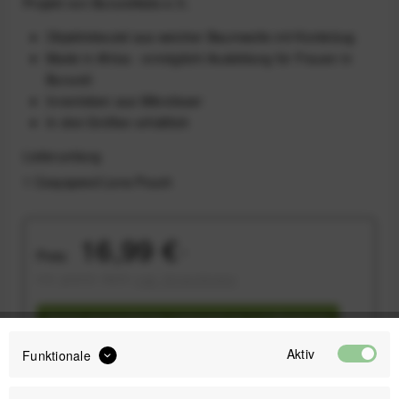
Projekt von Burundikids e.V..
Objektivbeutel aus weicher Baumwolle mit Kordelzug
Made in Africa - ermöglicht Ausbildung für Frauen in
Burundi
Innenleben aus Mikrofaser
In drei Größen erhältlich
Lieferumfang
1 Cosyspeed Lens Pouch
16,99 €
Preis:
*
inkl. gesetzl. MwSt.
zzgl. Versandkosten
Sofort versandfertig, Lieferzeit ca. 1-3 Werktage
Aktiv
Funktionale