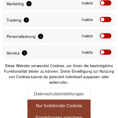
Inaktiv
Marketing
IN DEN
WARENKORB
Inaktiv
Tracking
Versand am gleichen Tag bei Bestellungen bis 14 Uhr
Kostenfreier Versand ab 39€*
Inaktiv
Personalisierung
30 Tage Widerrufsrecht
Inaktiv
Service
Beschreibung
Diese Website verwendet Cookies, um Ihnen die bestmögliche
Lens Pouch Objektivbeutel aus Baumwolle Schwarz Größe L
Funktionalität bieten zu können. Deine Einwilligung zur Nutzung
Schutz für dein Objektiv - Made in...
mehr
von Cookies kannst du jederzeit individuell anpassen oder
widerrufen.
Produktsicherheit
Datenschutzeinstellungen
Nur funktionale Cookies
Spannende Alternativen
Einstellungen speichern