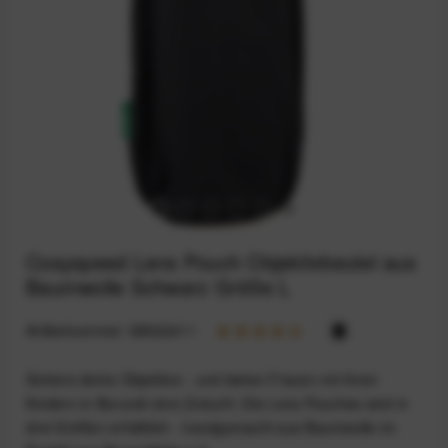
Cosyspeed Lens Pouch Objektivbeutel aus
Baumwolle Schwarz Größe L
Artikelnummer:
68922411
Sichere deine Objektive - und bieten Frauen mit ihren
Kindern in Burundi eine Zukunft. Die Lens Pouches sind in
drei Größen erhältlich - handgemacht aus Baumwolle im