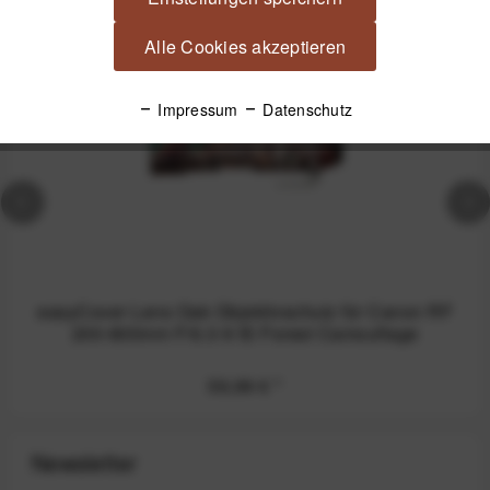
Alle Cookies akzeptieren
Impressum
Datenschutz
easyCover Lens Oak Objektivschutz für Canon RF
200-800mm F/6.3-9 IS Forest Camouflage
59,99 €
*
Newsletter