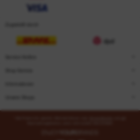
Zugestellt durch
Service Hotline
Shop Service
Informationen
Unsere Shops
* Alle Preise inkl. gesetzl. Mehrwertsteuer zzgl.
Versandkosten
und ggf.
Nachnahmegebühren, wenn nicht anders beschrieben