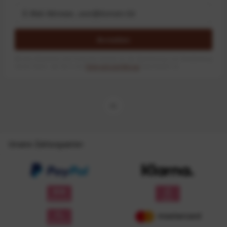
Anmelden
Mit dem Absenden des Formulars erlaube ich die Speicherung und Verarbeitung
meiner Daten, wie Sie in der
Datenschutzerklärung
beschrieben ist.
Unsere Zahlungsarten