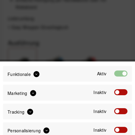
Klebeband
Lieferumfang
1 Easy Wrapper Einschlagtuch
Ausführung
Aktiv
Funktionale
Schwarz
Blau
Rot
Inaktiv
Marketing
Inaktiv
Tracking
Schwarz /
Camouflage
Weiß
Inaktiv
Personalisierung