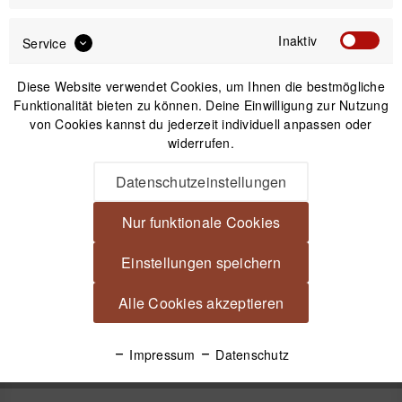
Inaktiv
Service
19,99 €
Preis:
*
Diese Website verwendet Cookies, um Ihnen die bestmögliche
inkl. gesetzl. MwSt.
zzgl. Versandkosten
Funktionalität bieten zu können. Deine Einwilligung zur Nutzung
von Cookies kannst du jederzeit individuell anpassen oder
widerrufen.
Versand am gleichen Tag bei Bestellungen bis 14 Uhr
Kostenfreier Versand ab 39€*
Datenschutzeinstellungen
30 Tage Widerrufsrecht
Nur funktionale Cookies
Beschreibung
Einstellungen speichern
Easy Wrapper selbsthaftendes Einschlagtuch Schwarz Gr. S
Alle Cookies akzeptieren
28 x 28 cm Empfindliche Gegenstände so...
mehr
Impressum
Datenschutz
Videos