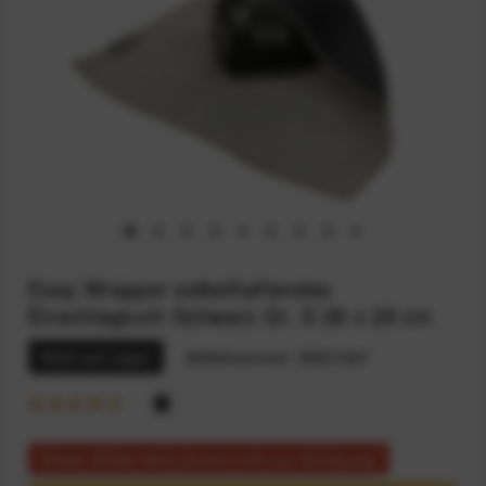
Easy Wrapper selbsthaftendes
Einschlagtuch Schwarz Gr. S 28 x 28 cm
Nicht auf Lager
Artikelnummer:
59201547
Dieser Artikel steht derzeit nicht zur Verfügung!