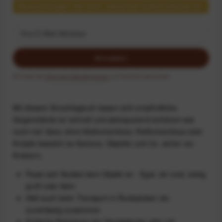
Benachrichtigen Sie mich, sobald der Artikel lieferbar ist.
Anmelden
Ich habe die
Datenschutzbestimmungen
zur Kenntnis genommen.
Mit diesem Einschlagtuch lassen sich empfindliche
Gegenstände so schnell und platzsparend schützen wie
noch nie! Ganz ohne Klettverschluss, Reißverschluss oder
Knöpfe bewahrt es Kamera, Objektiv und Co. sicher vor
Kratzern.
Passt sich flexibel dem Objekt an - Egal, ob rund, eckig,
groß oder klein
Hält auch beim Transport in Rucksäcken etc.
zuverlässig zusammen
Einfache Reinigung per Handwäsche oder mit