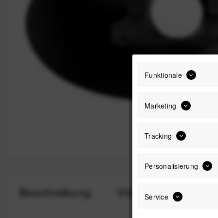
Funktionale
Marketing
Tracking
Personalisierung
Beschreibung
Videos
Produkt
Service