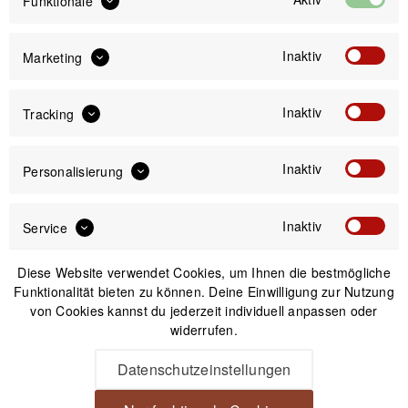
Funktionale
1
Inaktiv
Marketing
Newsletter
Inaktiv
Tracking
Anmelden
Inaktiv
Personalisierung
Mit dem Absenden des Formulars erlaube ich die Speicherung und Verarbeitung
meiner Daten, wie Sie in der
Datenschutzerklärung
beschrieben ist.
Inaktiv
Service
Diese Website verwendet Cookies, um Ihnen die bestmögliche
Funktionalität bieten zu können. Deine Einwilligung zur Nutzung
von Cookies kannst du jederzeit individuell anpassen oder
widerrufen.
Unsere Zahlungsarten
Datenschutzeinstellungen