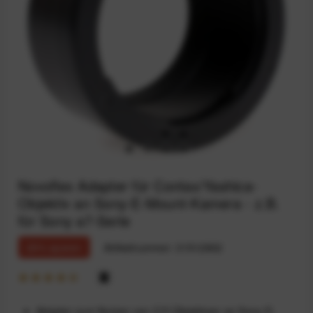
Novoflex Adapter für Contax/Yashica-
Objektiv an Sony-E-Mount-Kamera - z.B.
für Sony a7-Serie
29% sparen
Artikelnummer:
31512802
Adapter zum Nutzen von C/Y-Objektiven an Sony-E-