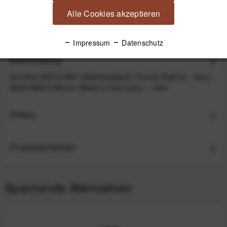
Objektive
Alle Cookies akzeptieren
UVP:109,00 €
77,00 €
*
Impressum
Datenschutz
Beschreibung
Novoflex NEX/CONT Objektivadapter Contax/Yashica - Sony
Alpha/NEX E-Mount (Made in Germany)...
mehr
Videos
Produktsicherheit
Spannende Alternativen