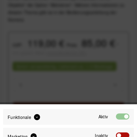
Objektiv" die Option "Aktivieren". Nähere Informationen zu
diesem Thema gibt es in der Bedienungsanleitung der
Kamera.
85,00 €
119,00 €
UVP:
Preis:
*
inkl. gesetzl. MwSt.
versandkostenfrei (DE)
Sofort versandfertig, Lieferzeit ca. 1-3 Werktage
IN DEN
WARENKORB
Aktiv
Funktionale
Versand am gleichen Tag bei Bestellungen bis 14 Uhr
Kostenfreier Versand ab 39€*
Inaktiv
Marketing