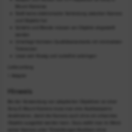
Mount-Kameras
Stellt keine elektronische Verbindung zwischen Kamera
und Objektiv her
Schärfe und Blende müssen am Objektiv eingestellt
werden
Unterliegt höchsten Qualitätsstandards mit minimalsten
Toleranzen
Lässt sich flüssig und ruckelfrei anbringen
Lieferumfang
1 Adapter
Hinweis
Bei der Verwendung von adaptierten Objektiven an einer
Sony-E-Mount-Kamera muss man eine Auslösesperre
deaktivieren, damit die Kamera auch ohne ein erkanntes
Objektiv ausgelöst werden kann. Dazu wählt man im Menü
seiner Kamera unter "Einstellungen/Auslösen ohne