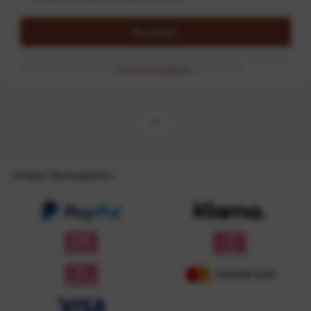
Anmelden
Mit dem Absenden des Formulars erlaube ich die Speicherung und Verarbeitung
meiner Daten, wie Sie in der
Datenschutzerklärung
beschrieben ist.
Unsere Zahlungsarten