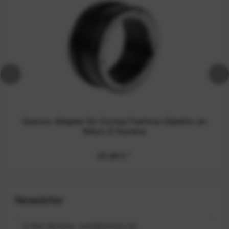
Quenox Adapter für Contax/Yashica-Objektiv an
Nikon-Z-Kamera
25,99 €
*
Newsletter