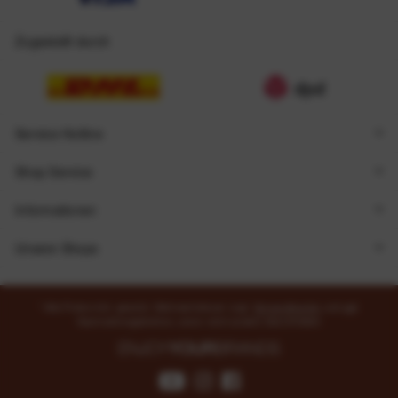
Zugestellt durch
Service Hotline
Shop Service
Informationen
Unsere Shops
* Alle Preise inkl. gesetzl. Mehrwertsteuer zzgl.
Versandkosten
und ggf.
Nachnahmegebühren, wenn nicht anders beschrieben