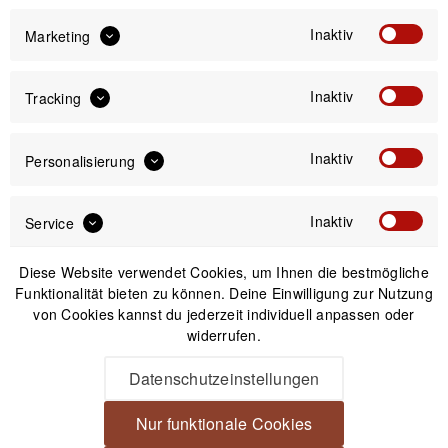
Newsletter
Inaktiv
Marketing
Inaktiv
Tracking
Anmelden
Inaktiv
Personalisierung
Mit dem Absenden des Formulars erlaube ich die Speicherung und Verarbeitung
meiner Daten, wie Sie in der
Datenschutzerklärung
beschrieben ist.
Inaktiv
Service
Diese Website verwendet Cookies, um Ihnen die bestmögliche
Funktionalität bieten zu können. Deine Einwilligung zur Nutzung
von Cookies kannst du jederzeit individuell anpassen oder
Unsere Zahlungsarten
widerrufen.
Datenschutzeinstellungen
Nur funktionale Cookies