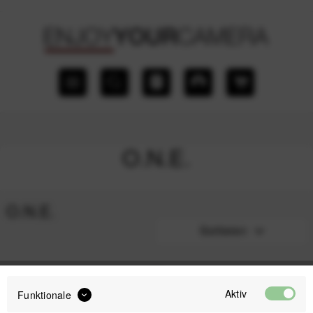
O.N.E.
O.N.E.
Sortieren
1
Aktiv
Funktionale