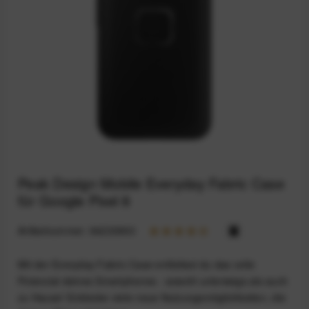
Peak Design Mobile Everyday Fabric Case
für Google Pixel 8
Artikelnummer:
94233900
Mit der Everyday Fabric Case entfaltest du das volle
Potenzial deines Smartphones - sowohl unterwegs als auch
zu Hause! Entdecke viele neue Nutzungsmöglichkeiten, die