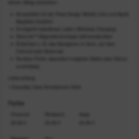
deinen Alltag erleichtern.
Kompatibel mit der Peak Design Mobile Linie und Apple
MagSafe Zubehör
Ermöglicht kabelloses Laden (Wireless Charging)
SlimLink™ Magnettechnologie hält bombenfest
Erleichtert z. B. das Navigieren im Auto, auf dem
Fahrrad oder Motorrad
Rundum Puffer absorbiert mögliche Stöße oder Stürze
zuverlässig
Lieferumfang
1 Everyday Case Smartphone-Hülle
Farbe
Charcoal
Redwood
Sage
29,99 €
29,99 €
29,99 €
Midnight
Sun