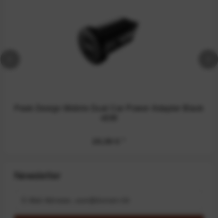
Peak Design Mobile Dual Car Power Adapter Black
45W
26,99 €
*
Newsletter