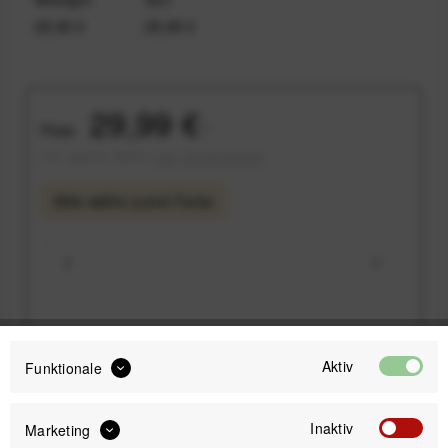
29,99 €
29,99 €
29,99 €
Preis:
*
inkl. gesetzl. MwSt.
zzgl. Versandkosten
Bitte wähle zuerst
Farbe
IN DEN
WARENKORB
Aktiv
Funktionale
Versand am gleichen Tag bei Bestellungen bis 14 Uhr
Inaktiv
Kostenfreier Versand ab 39€*
Marketing
30 Tage Widerrufsrecht