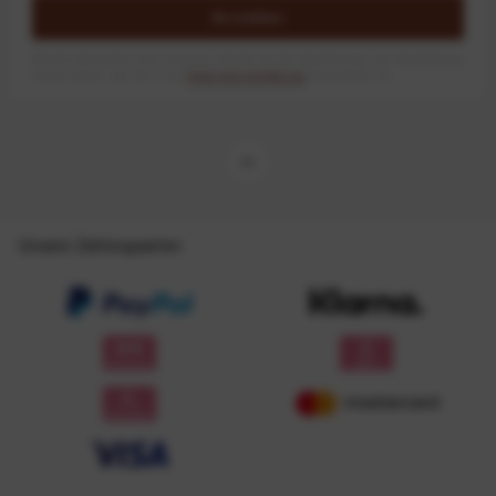
Anmelden
Mit dem Absenden des Formulars erlaube ich die Speicherung und Verarbeitung
meiner Daten, wie Sie in der
Datenschutzerklärung
beschrieben ist.
Unsere Zahlungsarten