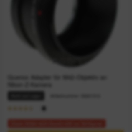
Quenox Adapter für M42-Objektiv an
Nikon-Z-Kamera
Nicht auf Lager
Artikelnummer:
59201512
Dieser Artikel steht derzeit nicht zur Verfügung!