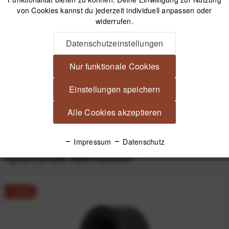
Versand am gleichen Tag bei Bestellungen bis 14 Uhr
von Cookies kannst du jederzeit individuell anpassen oder
Kostenfreier Versand ab 39€*
widerrufen.
30 Tage Widerrufsrecht
Datenschutzeinstellungen
Beschreibung
Nur funktionale Cookies
Quenox Objektivadapter M42 - Nikon Z-Mount Adapter zum
Einstellungen speichern
Verwenden von M42-Objektiven an einer...
mehr
Alle Cookies akzeptieren
Produktsicherheit
Impressum
Datenschutz
Spannende Alternativen
-29%