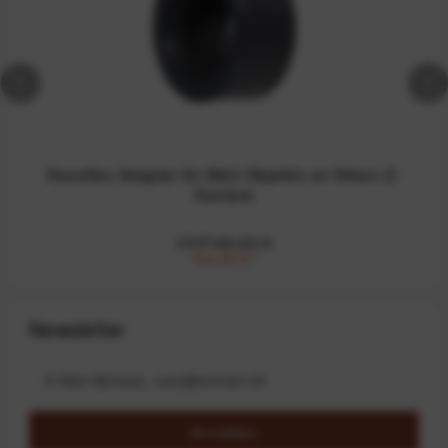
Novoflex Adapter für M42-Objektiv an Nikon-Z-
Kamera
UVP:89,00 €
63,00 €
*
Newsletter
Anmelden