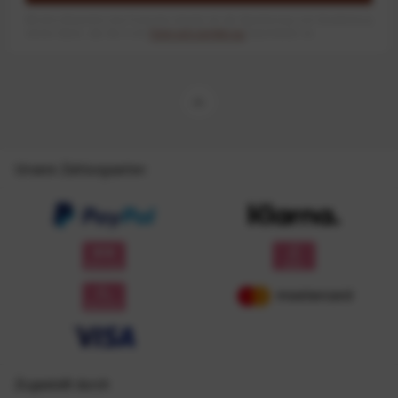
Mit dem Absenden des Formulars erlaube ich die Speicherung und Verarbeitung
meiner Daten, wie Sie in der
Datenschutzerklärung
beschrieben ist.
Unsere Zahlungsarten
Zugestellt durch