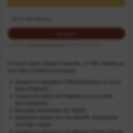
Benachrichtigen Sie mich, sobald der Artikel lieferbar ist.
Anmelden
Ich habe die
Datenschutzbestimmungen
zur Kenntnis genommen.
Du kannst diesen Adapter verwenden, um M42-Objektive an
einer Nikon-Z-Kamera einzusetzen.
Geeignet für spiegellose Vollformatkameras mit einem
Nikon-Z-Bajonett
Passend für nahezu alle Objektive mit einem M42-
Schraubgewinde
Manuelles Scharfstellen am Objektiv
Adaptiertes Objektiv ist in den Modi M, Zeitautomatik
und Video nutzbar
Komplett aus Aluminium und Messing. Präzise gefertigt