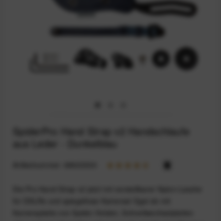
SpiderPro Hand Strap v2 Handschlaufe
aus Leder - Dunkelblau
Artikelnummer:
68923330
Die Pro Hand Strap v2 jetzt mit verstellbarer Nylon-Lasche
für DSLRs und spiegellose Kameras! Egal ob mit
Kameraplatte von Spider Holster, Schnellwechselplatten