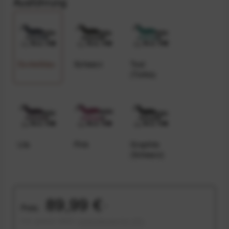
Ausführung
Dunkelblau
Schwarz
Teal
(Türkis)
Lila
Pink
Graphite
(Schwarz)
89,99 €
Preis:
*
inkl. gesetzl. MwSt.
versandkostenfrei (DE)