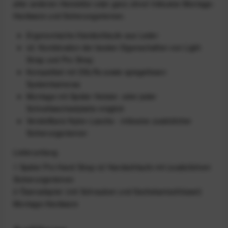
aller anderen Hersteller oder ganz ohne! Inklusive Montage-
Hardware und Sicherungsriemen.
Ergonomische Handschlaufe aus Leder
v2: Kombination der besten Eigenschaften von Light
Strap und Pro Strap
Kompatibel mit DSLRs sowie spiegellosen
Systemkameras
Montage mit Spider Holster- oder jeder
Schnellwechselplatte möglich
Verstellbare Nylon-Lasche - inklusive zusätzlicher
Sicherungsriemen
Lieferumfang
1 Spider Pro Hand Strap v2 Handschlaufe mit zusätzlichem
Sicherungsriemen
2 Ösenadapter (mit Schrauben und Sechskantschlüssel)
Montage-Hardware