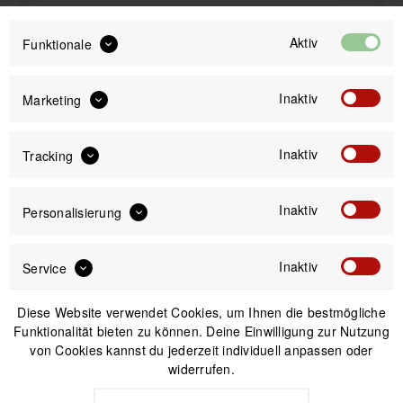
Sofort versandfertig, Lieferzeit ca. 1-3 Werktage
Aktiv
Funktionale
Inaktiv
Marketing
IN DEN
WARENKORB
Inaktiv
Tracking
Inaktiv
Versand am gleichen Tag bei Bestellungen bis 14 Uhr
Personalisierung
Kostenfreier Versand ab 39€*
30 Tage Widerrufsrecht
Inaktiv
Service
Diese Website verwendet Cookies, um Ihnen die bestmögliche
Passendes Zubehör
Funktionalität bieten zu können. Deine Einwilligung zur Nutzung
von Cookies kannst du jederzeit individuell anpassen oder
widerrufen.