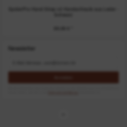
SpiderPro Hand Strap v2 Handschlaufe aus Leder -
Schwarz
89,99 €
*
Newsletter
Anmelden
Mit dem Absenden des Formulars erlaube ich die Speicherung und Verarbeitung
meiner Daten, wie Sie in der
Datenschutzerklärung
beschrieben ist.