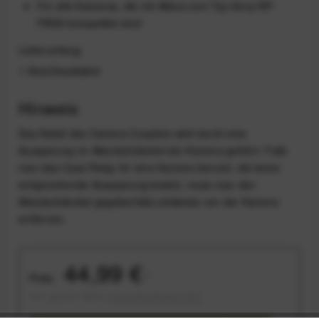
Für alle Kameras, die mit Akkus vom Typ Sony NP-
FW50 kompatibel sind
Lieferumfang
1 Anschlusskabel
Hinweis
Das Kabel des Camera Couplers wird durch eine
Aussparung im Akkufachdeckel der Kamera geführt. Falls
man das Case Relay für eine Kamera benutzt, die keine
entsprechende Aussparung besitzt, muss man den
Akkufachdeckel gegebenfalls zeitweise von der Kamera
entfernen.
44,99 €
Preis:
*
inkl. gesetzl. MwSt.
versandkostenfrei (DE)