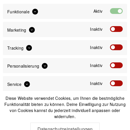
Sofort versandfertig, Lieferzeit ca. 1-3 Werktage
Aktiv
Funktionale
Inaktiv
Marketing
IN DEN
WARENKORB
Inaktiv
Tracking
Versand am gleichen Tag bei Bestellungen bis 14 Uhr
Inaktiv
Personalisierung
Kostenfreier Versand ab 39€*
30 Tage Widerrufsrecht
Inaktiv
Service
Passendes Zubehör
Diese Website verwendet Cookies, um Ihnen die bestmögliche
Funktionalität bieten zu können. Deine Einwilligung zur Nutzung
von Cookies kannst du jederzeit individuell anpassen oder
widerrufen.
Datenschutzeinstellungen