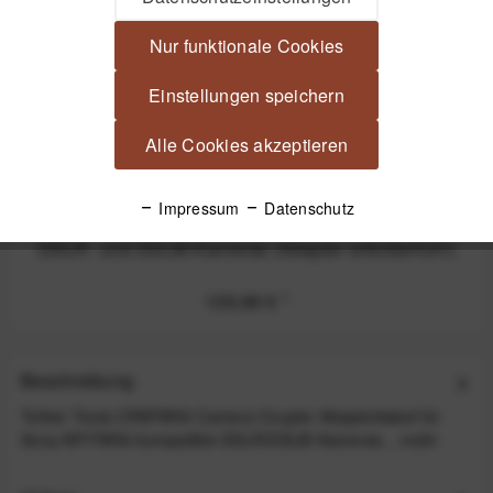
Nur funktionale Cookies
Einstellungen speichern
Alle Cookies akzeptieren
Impressum
Datenschutz
Tether Tools ONsite Relay Universal-Netzteil für
DSLR- und DSLM-Kameras (Adapter erforderlich!)
139,99 €
*
Beschreibung
Tether Tools CRSFW50 Camera Coupler Adapterkabel für
Sony-NP-FW50-kompatible DSLR/DSLM-Kameras...
mehr