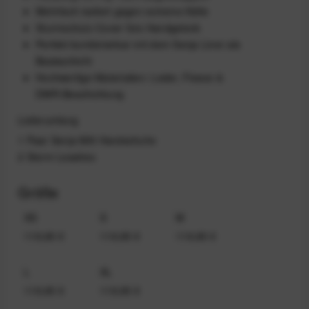
Mehrfach isoliert gegen extreme Kälte
Sturmschutz-Cover fürs Handgelenk
Perfekt kombinierbar mit dem Senja Liner als
Basisschicht
Hochwertige Materialien: Leder, Fleece &
DWR‑Beschichtung
Lieferumfang
1 Paar Senja Mitt Handschuhe
2 Storm Leashes
Größe
XS
S
M
119,95 €
119,95 €
119,95 €
L
XL
119,95 €
119,95 €