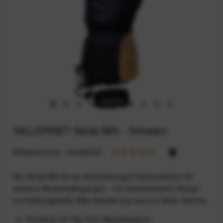
VALLERRET Senja Mitt - Schwarz
Artikelnummer:
164032235
Der Senja Mitt ist ein Hochleistungs-Fotohandschuh für
extreme Winterbedingungen – mit sturmsicherem Design
und wirkungsvoller Wärmeisolierung auch im tiefen Schnee.
Fäustling mit Flip‑Tech Magnetkappen