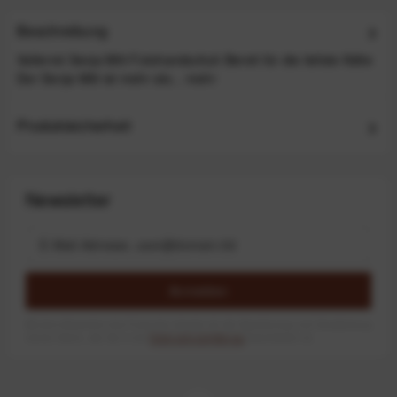
Beschreibung
Vallerret Senja Mitt Fotohandschuh Bereit für die tiefste Kälte
Der Senja Mitt ist mehr als...
mehr
Produktsicherheit
Newsletter
Anmelden
Mit dem Absenden des Formulars erlaube ich die Speicherung und Verarbeitung
meiner Daten, wie Sie in der
Datenschutzerklärung
beschrieben ist.