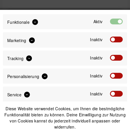
119,95 €
Aktiv
Funktionale
Preis:
*
inkl. gesetzl. MwSt.
versandkostenfrei (DE)
Inaktiv
Marketing
Bitte wähle zuerst
Größe
Inaktiv
Tracking
Inaktiv
Personalisierung
IN DEN
WARENKORB
Inaktiv
Service
Versand am gleichen Tag bei Bestellungen bis 14 Uhr
Diese Website verwendet Cookies, um Ihnen die bestmögliche
Kostenfreier Versand ab 39€*
30 Tage Widerrufsrecht
Funktionalität bieten zu können. Deine Einwilligung zur Nutzung
von Cookies kannst du jederzeit individuell anpassen oder
widerrufen.