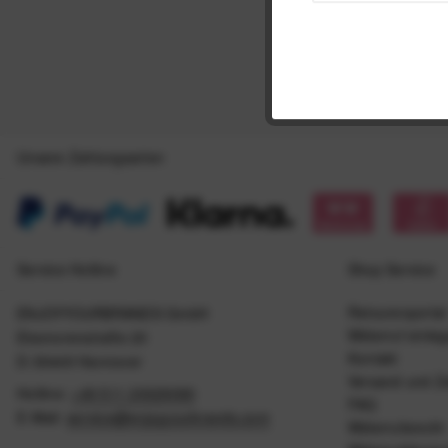
Unsere Zahlungsarten
Service Hotline
Shop Service
Retourenportal
ENJOYYOURBRANDS GmbH
Widerruf einle
Eleonorenstraße 20
Kontakt
D-30449 Hannover
Versand und Z
Hotline:
+49 511 20029090
FAQ
E-Mail:
service@enjoyyourbrands.com
Widerrufsrecht