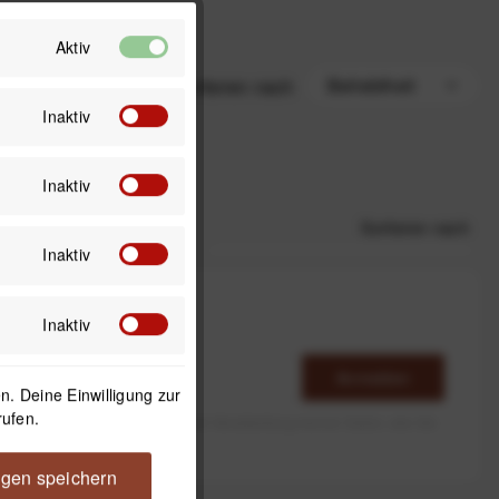
Aktiv
Sortieren nach
Inaktiv
Inaktiv
Sortieren nach
Inaktiv
Inaktiv
Anmelden
. Deine Einwilligung zur
rufen.
erlaube ich die Speicherung und Verarbeitung meiner Daten, wie Sie
rieben ist.
ngen speichern