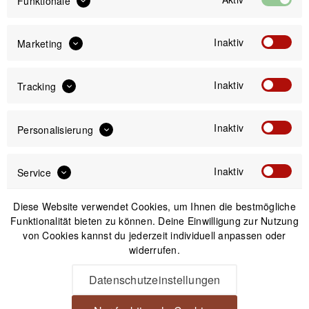
Funktionale
1
Inaktiv
Marketing
Newsletter
Inaktiv
Tracking
Anmelden
Inaktiv
Personalisierung
Mit dem Absenden des Formulars erlaube ich die Speicherung und Verarbeitung
meiner Daten, wie Sie in der
Datenschutzerklärung
beschrieben ist.
Inaktiv
Service
Diese Website verwendet Cookies, um Ihnen die bestmögliche
Funktionalität bieten zu können. Deine Einwilligung zur Nutzung
von Cookies kannst du jederzeit individuell anpassen oder
widerrufen.
Unsere Zahlungsarten
Datenschutzeinstellungen