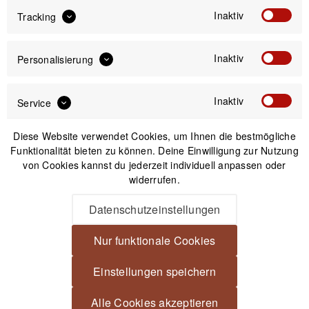
Inaktiv
Tracking
Passendes Zubehör
Inaktiv
Personalisierung
Inaktiv
Service
Diese Website verwendet Cookies, um Ihnen die bestmögliche
Funktionalität bieten zu können. Deine Einwilligung zur Nutzung
von Cookies kannst du jederzeit individuell anpassen oder
widerrufen.
Datenschutzeinstellungen
Nur funktionale Cookies
Peak Design Mobile Wireless Charging Stand
Ladestation - Black (Schwarz)
Einstellungen speichern
89,99 €
*
Alle Cookies akzeptieren