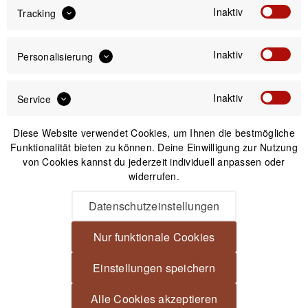
Kostenfreier Versand ab 39€*
Inaktiv
Tracking
30 Tage Widerrufsrecht
Inaktiv
Personalisierung
Passendes Zubehör
Inaktiv
Service
Diese Website verwendet Cookies, um Ihnen die bestmögliche
Funktionalität bieten zu können. Deine Einwilligung zur Nutzung
von Cookies kannst du jederzeit individuell anpassen oder
widerrufen.
Datenschutzeinstellungen
Nur funktionale Cookies
Einstellungen speichern
Peak Design Mobile Wireless Charging Stand
Alle Cookies akzeptieren
Ladestation - Black (Schwarz)