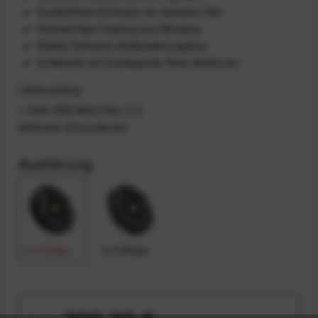
Zusätzliches Einrasten für sicheren Halt
Hochwertige Fassung aus Messing
Stabile Defender-Aufbewahrungsbox
Entwickelt mit Fotolegende Peter McKinnon
Lieferumfang
1 Helix VND Mist Filter 2-5
Defender Schutzdeckel
Ausführung
2-5 Stops
6-9 Stops
300,30 €