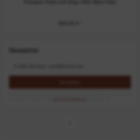
Polarpro Helix 6/9 Stop VND Mist Filter
300,30 €
*
Newsletter
Anmelden
Mit dem Absenden des Formulars erlaube ich die Speicherung und Verarbeitung
meiner Daten, wie Sie in der
Datenschutzerklärung
beschrieben ist.