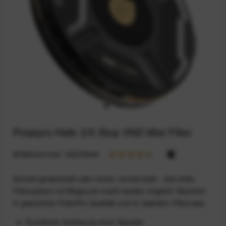
Polarpro Helix 2/5 Stop VND Mist Filter
Artikelnummer:
94233446
Schnell gewechselt oder sicher verschraubt - das Helix-
Filtersystem mit MagLock macht beides möglich! Natürlich
in gewohnter PolarPro-Qualität und im stabilem Filtercase.
Exzellente Auflösung ohne Vignette