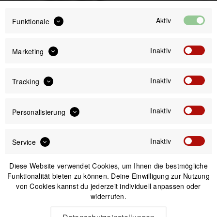
Preis:
*
inkl. gesetzl. MwSt.
versandkostenfrei (DE)
Aktiv
Funktionale
Sofort versandfertig, Lieferzeit ca. 1-3 Werktage
Inaktiv
Marketing
Inaktiv
Tracking
IN DEN
WARENKORB
Inaktiv
Personalisierung
Versand am gleichen Tag bei Bestellungen bis 14 Uhr
Inaktiv
Service
Kostenfreier Versand ab 39€*
30 Tage Widerrufsrecht
Diese Website verwendet Cookies, um Ihnen die bestmögliche
Funktionalität bieten zu können. Deine Einwilligung zur Nutzung
von Cookies kannst du jederzeit individuell anpassen oder
Beschreibung
widerrufen.
Polarpro Helix VND Mist Filter Variofilter 2-5 Stops