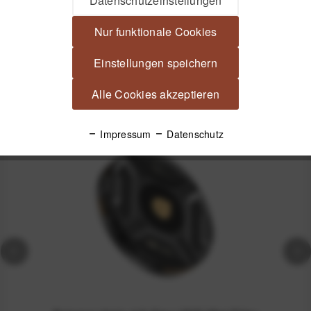
Datenschutzeinstellungen
Filterwechsel ohne Schrauberei...
mehr
Nur funktionale Cookies
Produktsicherheit
Einstellungen speichern
Spannende Alternativen
Alle Cookies akzeptieren
Impressum
Datenschutz